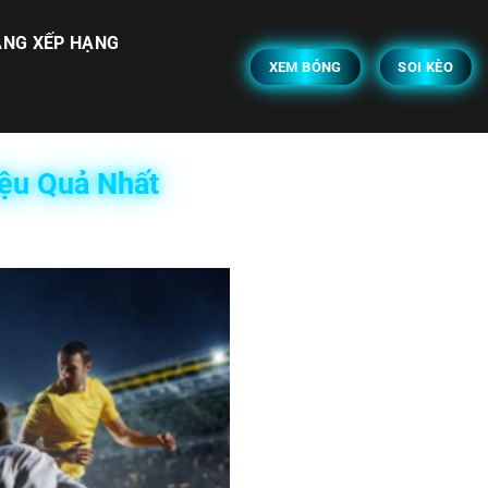
ẢNG XẾP HẠNG
XEM BÓNG
SOI KÈO
iệu Quả Nhất