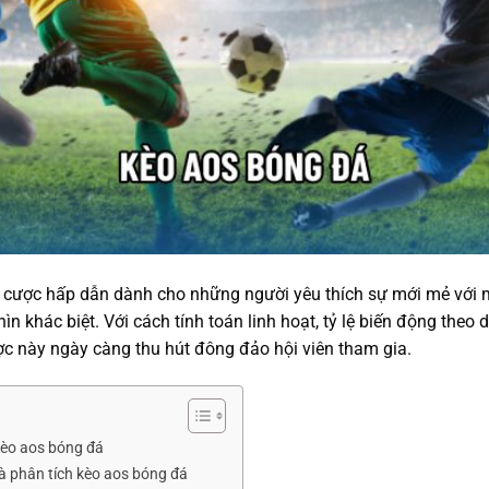
 cược hấp dẫn dành cho những người yêu thích sự mới mẻ với 
n khác biệt. Với cách tính toán linh hoạt, tỷ lệ biến động theo d
ợc này ngày càng thu hút đông đảo hội viên tham gia.
kèo aos bóng đá
 và phân tích kèo aos bóng đá