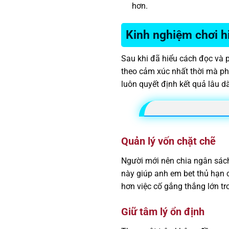
hơn.
Kinh nghiệm chơi h
Sau khi đã hiểu cách đọc và p
theo cảm xúc nhất thời mà ph
luôn quyết định kết quả lâu dà
Quản lý vốn chặt chẽ
Người mới nên chia ngân sác
này giúp anh em bet thủ hạn ch
hơn việc cố gắng thắng lớn tr
Giữ tâm lý ổn định