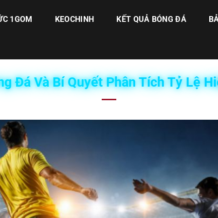
TỨC 1GOM
KEOCHINH
KẾT QUẢ BÓNG ĐÁ
B
g Đá Và Bí Quyết Phân Tích Tỷ Lệ H