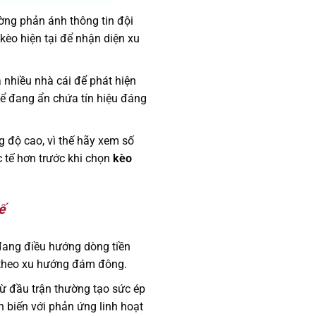
ường phản ánh thông tin đội
kèo hiện tại để nhận diện xu
 nhiều nhà cái để phát hiện
hể đang ẩn chứa tín hiệu đáng
g độ cao, vì thế hãy xem số
c tế hơn trước khi chọn
kèo
ế
 đang điều hướng dòng tiền
y theo xu hướng đám đông.
từ đầu trận thường tạo sức ép
ễn biến với phản ứng linh hoạt