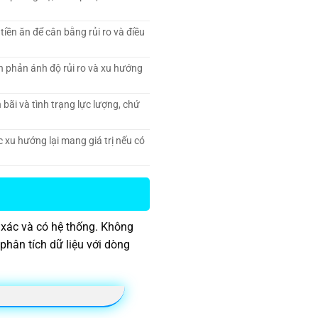
iền ăn để cân bằng rủi ro và điều
ăn phản ánh độ rủi ro và xu hướng
 bãi và tình trạng lực lượng, chứ
 xu hướng lại mang giá trị nếu có
 xác và có hệ thống. Không
phân tích dữ liệu với dòng