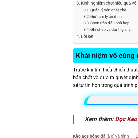
Kinh nghiệm chơi hiệu quả với
Quản lý vốn chặt chẽ
Giữ tâm lý ổn định
Chọn trận đấu phù hợp
Ghi chép và đánh giá lại
Lời kết
Khái niệm vô cùng 
Trước khi tìm hiểu chiến thuậ
bản chất và đưa ra quyết định
sẽ tự tin hơn trong quá trình
Xem thêm:
Đọc Kèo
Kèo aos bóng đá
là gì và hình
Đ