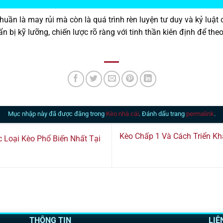
uần là may rủi mà còn là quá trình rèn luyện tư duy và kỷ luật
n bị kỹ lưỡng, chiến lược rõ ràng với tinh thần kiên định để the
Mục nhập này đã được đăng trong
Kèo nhà cái
. Đánh dấu trang
permalink
.
Kèo Chấp 1 Và Cách Triển Kh
Loại Kèo Phổ Biến Nhất Tại
THÔNG TIN
LIÊ